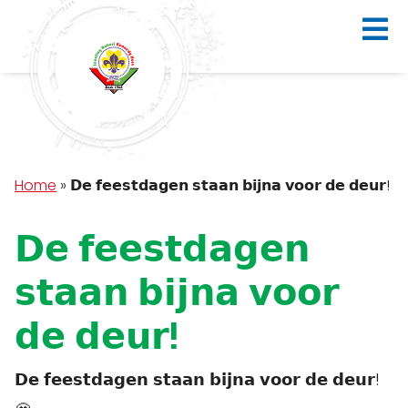
Home
»
𝗗𝗲 𝗳𝗲𝗲𝘀𝘁𝗱𝗮𝗴𝗲𝗻 𝘀𝘁𝗮𝗮𝗻 𝗯𝗶𝗷𝗻𝗮 𝘃𝗼𝗼𝗿 𝗱𝗲 𝗱𝗲𝘂𝗿!
𝗗𝗲 𝗳𝗲𝗲𝘀𝘁𝗱𝗮𝗴𝗲𝗻
𝘀𝘁𝗮𝗮𝗻 𝗯𝗶𝗷𝗻𝗮 𝘃𝗼𝗼𝗿
𝗱𝗲 𝗱𝗲𝘂𝗿!
𝗗𝗲 𝗳𝗲𝗲𝘀𝘁𝗱𝗮𝗴𝗲𝗻 𝘀𝘁𝗮𝗮𝗻 𝗯𝗶𝗷𝗻𝗮 𝘃𝗼𝗼𝗿 𝗱𝗲 𝗱𝗲𝘂𝗿!