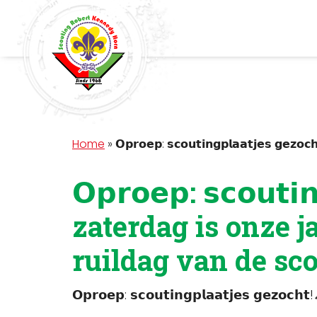
Home
»
𝗢𝗽𝗿𝗼𝗲𝗽: 𝘀𝗰𝗼𝘂𝘁𝗶𝗻𝗴𝗽𝗹𝗮𝗮𝘁𝗷
𝗢𝗽𝗿𝗼𝗲𝗽: 𝘀𝗰𝗼𝘂𝘁
zaterdag is onze j
ruildag van de sc
𝗢𝗽𝗿𝗼𝗲𝗽: 𝘀𝗰𝗼𝘂𝘁𝗶𝗻𝗴𝗽𝗹𝗮𝗮𝘁𝗷𝗲𝘀 𝗴𝗲𝘇𝗼𝗰𝗵𝘁