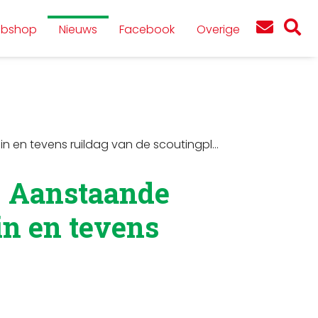
bshop
Nieuws
Facebook
Overige
ng Film-in en tevens ruildag van de scoutingpl…
𝗵𝘁!🔎 Aanstaande
in en tevens