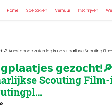
Home
Speltakken
Verhuur
Inschrijven
We
𝗲𝘀 𝗴𝗲𝘇𝗼𝗰𝗵𝘁!🔎 Aanstaande zaterdag is onze jaarlijkse Scouti
𝗻𝗴𝗽𝗹𝗮𝗮𝘁𝗷𝗲𝘀 𝗴𝗲𝘇𝗼𝗰
aarlijkse Scouting Film-
outingpl…
!🔎