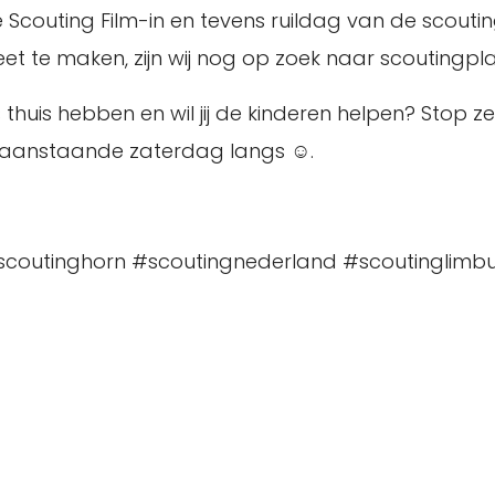
e Scouting Film-in en tevens ruildag van de scout
t te maken, zijn wij nog op zoek naar scoutingpla
thuis hebben en wil jij de kinderen helpen? Stop ze
g aanstaande zaterdag langs ☺️.
coutinghorn #scoutingnederland #scoutinglimb