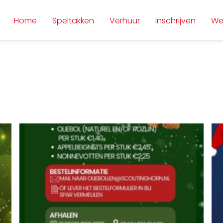
Home
Speltakken
Verhuur
Inschrijven
We