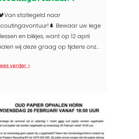
🏕Van statiegeld naar
scoutingavontuur!🌲 Bewaar uw lege
flessen en blikjes, want op 12 april
halen wij deze graag op tijdens onze
statiegeldactie. Liever direct
Lees verder
doneren? ...