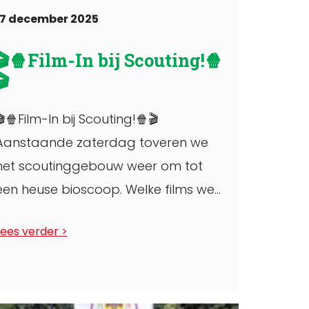
17 december 2025
🎬🍿Film-In bij Scouting!🍿
🎬
🎬🍿Film-In bij Scouting!🍿🎬
Aanstaande zaterdag toveren we
het scoutinggebouw weer om tot
een heuse bioscoop. Welke films we
draaien blijft nog even een geheim🤫
Lees verder
at ...