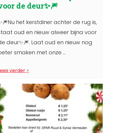
voor de deur✨️🎆
✨️🎆Nu het kerstdiner achter de rug is,
staat oud en nieuw alweer bijna voor
de deur✨️🎆. Laat oud en nieuw nog
beter smaken met onze ...
Lees verder