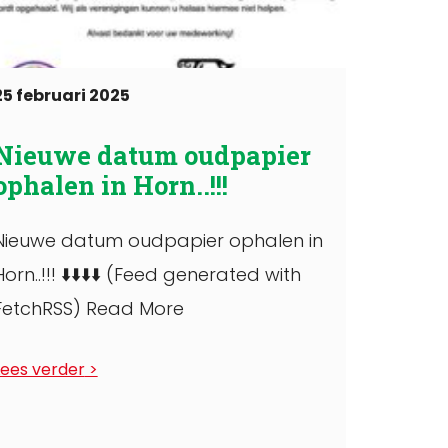
25 februari 2025
Nieuwe datum oudpapier
ophalen in Horn..!!!
Nieuwe datum oudpapier ophalen in
Horn..!!! ⬇️⬇️⬇️⬇️ (Feed generated with
FetchRSS) Read More
Lees verder