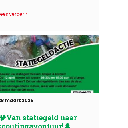
vandaag kan er weer gestemd
Lees verder
worden tijdens ...
28 maart 2025
🏕Van statiegeld naar
scoutingavontuur!🌲